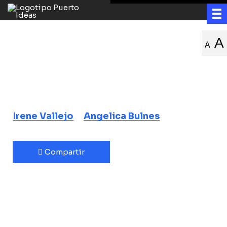
El infinito en un
A
A
junco
Tras la asombrosa historia de la
creación de los libros
Irene Vallejo
Angelica Bulnes
Compartir