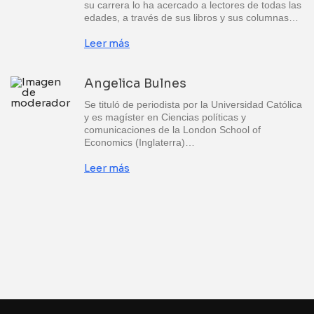
su carrera lo ha acercado a lectores de todas las
edades, a través de sus libros y sus columnas…
Leer más
Angelica Bulnes
Se tituló de periodista por la Universidad Católica
y es magíster en Ciencias políticas y
comunicaciones de la London School of
Economics (Inglaterra)…
Leer más