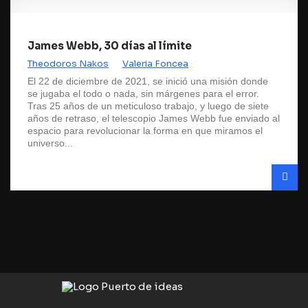
James Webb, 30 días al límite
Theodoros Nakos
Valeria Foncea
El 22 de diciembre de 2021, se inició una misión donde
se jugaba el todo o nada, sin márgenes para el error.
Tras 25 años de un meticuloso trabajo, y luego de siete
años de retraso, el telescopio James Webb fue enviado al
espacio para revolucionar la forma en que miramos el
universo...