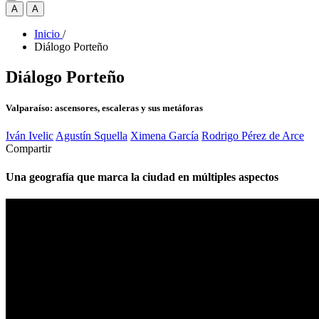
A
A
Inicio
/
Diálogo Porteño
Diálogo Porteño
Valparaíso: ascensores, escaleras y sus metáforas
Iván Ivelic
Agustín Squella
Ximena García
Rodrigo Pérez de Arce
Compartir
Una geografía que marca la ciudad en múltiples aspectos