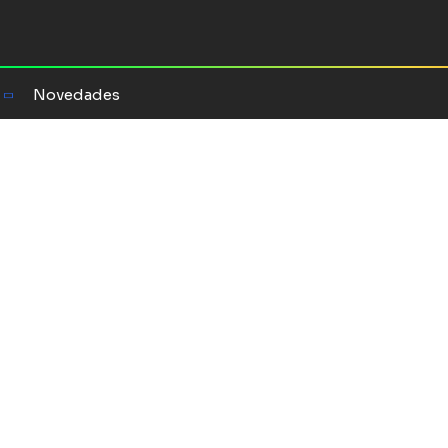
Novedades
l oráculo de
s sueños