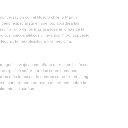
nversación con el filósofo chileno Martín
ibeiro, especialista en sueños, abordará las
scifrar uno de los más grandes enigmas de la
icos, psicoanalíticos y literarios. Y, por supuesto,
lecular, la neurofisiología y la medicina.
magnífico viaje acompañado de relatos históricos
 que significó soñar para los seres humanos
 teorías más famosas de autores como Freud, Jung
ico, conformando un relato absorbente sobre la
lmente los sueños.