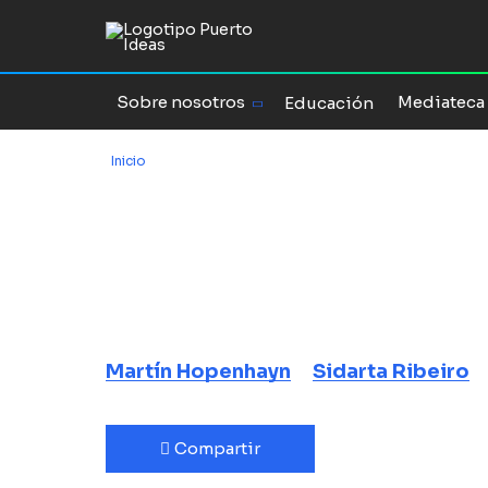
Sobre nosotros
Mediateca
Educación
Inicio
/
Descifrando el oráculo de la noche
Descifrando e
la noche
La historia y la ciencia de lo
Martín Hopenhayn
Sidarta Ribeiro
Compartir