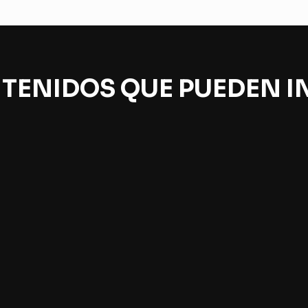
TENIDOS QUE PUEDEN I
 estrellas de la mente
La conspiración de Ba
 Villoro
Eric Goles