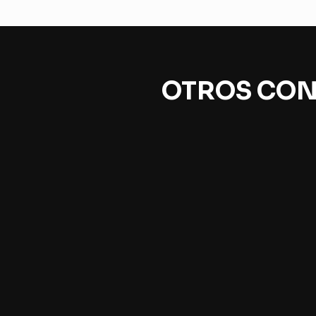
OTROS CON
¿El arte es política?
Las
Chantal Mouffe
Juan