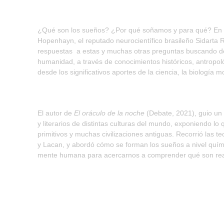
¿Qué son los sueños? ¿Por qué soñamos y para qué? En co
Hopenhayn, el reputado neurocientífico brasileño Sidarta R
respuestas a estas y muchas otras preguntas buscando de
humanidad, a través de conocimientos históricos, antropológ
desde los significativos aportes de la ciencia, la biología mo
El autor de
El oráculo de la noche
(Debate, 2021), guio un 
y literarios de distintas culturas del mundo, exponiendo lo
primitivos y muchas civilizaciones antiguas. Recorrió las
y Lacan, y abordó cómo se forman los sueños a nivel quím
mente humana para acercarnos a comprender qué son rea