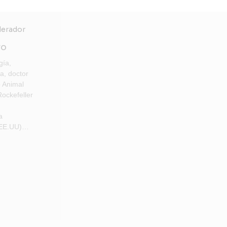
ro
gía,
a, doctor
 Animal
Rockefeller
a
(EE.UU)…