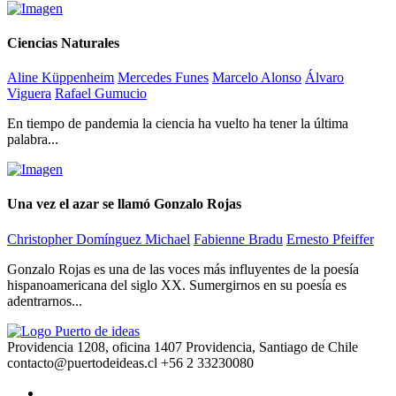
Ciencias Naturales
Aline Küppenheim
Mercedes Funes
Marcelo Alonso
Álvaro
Viguera
Rafael Gumucio
En tiempo de pandemia la ciencia ha vuelto ha tener la última
palabra...
Una vez el azar se llamó Gonzalo Rojas
Christopher Domínguez Michael
Fabienne Bradu
Ernesto Pfeiffer
Gonzalo Rojas es una de las voces más influyentes de la poesía
hispanoamericana del siglo XX. Sumergirnos en su poesía es
adentrarnos...
Providencia 1208, oficina 1407 Providencia, Santiago de Chile
contacto@puertodeideas.cl
+56 2 33230080