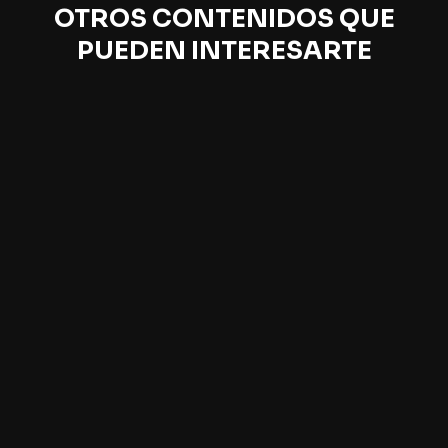
OTROS CONTENIDOS QUE
PUEDEN INTERESARTE
El nacimiento del deseo
Florencia Abadi
La filósofa argentina Florencia Abadi protagonizó esta
charla en la que desarrolló sus ideas y pensamientos en
torno a uno de los aspectos más intrínsecos del ser
humano: el deseo.