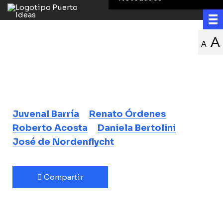
Artes visuales en
A
A
pandemia
Conversación en torno a la exposición
Molo de abrigo
Juvenal Barría
Renato Órdenes
Roberto Acosta
Daniela Bertolini
José de Nordenflycht
Compartir