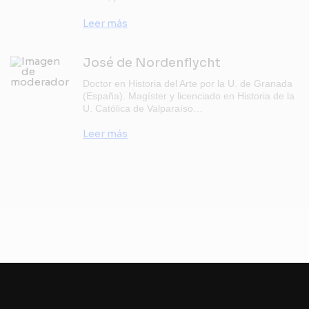
Leer más
José de Nordenflycht
Doctor en Historia del Arte por la U. de Granada
(España). Magíster y licenciado en Historia de la
U. Católica de Valparaíso…
Leer más