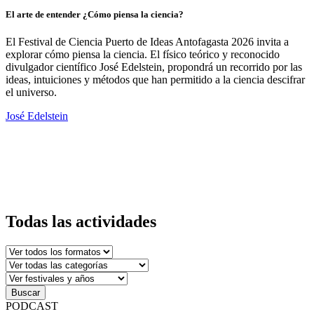
m
El arte de entender ¿Cómo piensa la ciencia?
R
El Festival de Ciencia Puerto de Ideas Antofagasta 2026 invita a
C
explorar cómo piensa la ciencia. El físico teórico y reconocido
divulgador científico José Edelstein, propondrá un recorrido por las
ideas, intuiciones y métodos que han permitido a la ciencia descifrar
E
el universo.
r
b
José Edelstein
i
c
d
r
m
R
Todas las actividades
Buscar
PODCAST