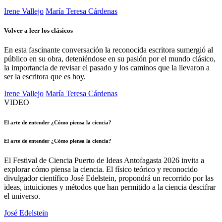
Irene Vallejo
María Teresa Cárdenas
Volver a leer los clásicos
En esta fascinante conversación la reconocida escritora sumergió al
público en su obra, deteniéndose en su pasión por el mundo clásico,
la importancia de revisar el pasado y los caminos que la llevaron a
ser la escritora que es hoy.
Irene Vallejo
María Teresa Cárdenas
VIDEO
El arte de entender ¿Cómo piensa la ciencia?
C
El arte de entender ¿Cómo piensa la ciencia?
C
El Festival de Ciencia Puerto de Ideas Antofagasta 2026 invita a
E
explorar cómo piensa la ciencia. El físico teórico y reconocido
r
divulgador científico José Edelstein, propondrá un recorrido por las
b
ideas, intuiciones y métodos que han permitido a la ciencia descifrar
i
el universo.
c
d
José Edelstein
r