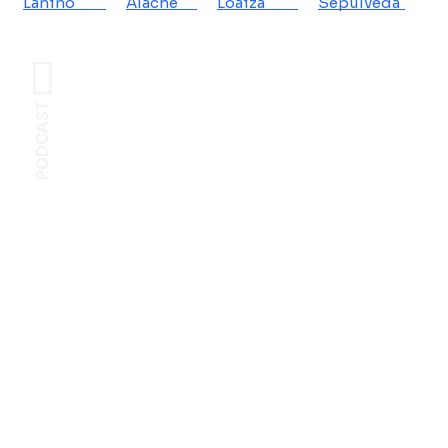
Lanino
Alache
Loaiza
Sepúlveda
PODCAST