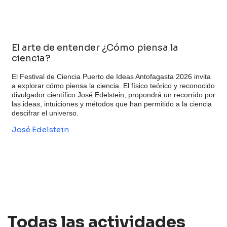
El arte de entender ¿Cómo piensa la
ciencia?
E
r
El Festival de Ciencia Puerto de Ideas Antofagasta 2026 invita
c
a explorar cómo piensa la ciencia. El físico teórico y reconocido
e
divulgador científico José Edelstein, propondrá un recorrido por
l
las ideas, intuiciones y métodos que han permitido a la ciencia
c
descifrar el universo.
c
José Edelstein
r
n
Todas las actividades