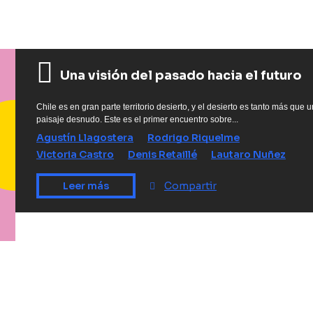
Una visión del pasado hacia el futuro
Chile es en gran parte territorio desierto, y el desierto es tanto más que 
paisaje desnudo. Este es el primer encuentro sobre...
Agustín Llagostera
Rodrigo Riquelme
Victoria Castro
Denis Retaillé
Lautaro Nuñez
Compartir
Leer más