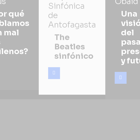
us
Obaid
Sinfónica
or qué
Una
de
blamos
visi
Antofagasta
n mal
del
The
s
pasa
Beatles
ilenos?
pres
sinfónico
y fu