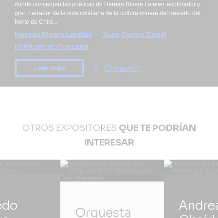
donde convergen las poéticas de Hernán Rivera Letelier, explorador y
gran narrador de la vida cotidiana de la cultura minera del desierto del
Norte de Chile...
Hernán Rivera Letelier
Juan Carlos Zagal
Montserrat Quezada
Leer más
Compartir
OTROS EXPOSITORES
QUE TE PODRÍAN
INTERESAR
edo
Andre
Orquesta