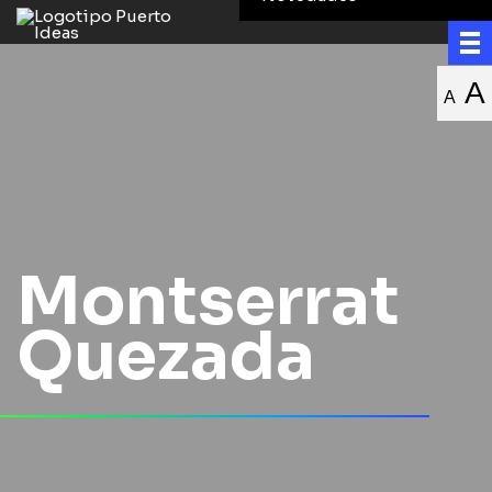
A
A
Montserrat
Quezada