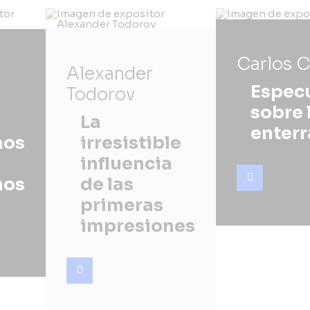
Carlos 
Alexander
Espec
Todorov
sobre 
La
enter
mos
irresistible
influencia
mos
de las
primeras
impresiones