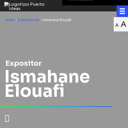
Inicio
/
Expositores
/
Ismahane Elouafi
A
A
Expositor
Ismahane
Elouafi