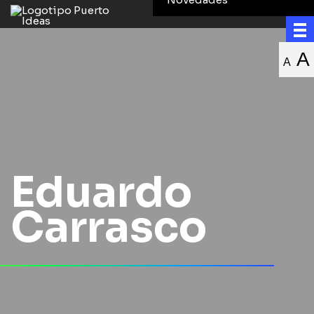
A
A
Eduardo
Carrasco