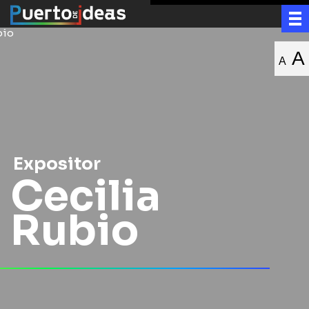
A
A
Expositor
Cecilia
Rubio